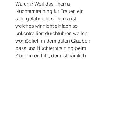
Warum? Weil das Thema 
Nüchterntraining für Frauen ein 
sehr gefährliches Thema ist, 
welches wir nicht einfach so 
unkontrolliert durchführen wollen, 
womöglich in dem guten Glauben, 
dass uns Nüchterntraining beim 
Abnehmen hilft, dem ist nämlich 
nicht so. Weitere Informationen 
dazu gerne auf 
Anfrage
.
Als letzter kleiner Tipp zur 
Erholung nach einem Training ist 
zu sagen, dass es im Idealfall 
gleich nach dem Training eine 
kurze Ruhephase gibt, die es dem 
Körper ermöglicht, möglichst 
schnell regenerative Prozesse im 
Körper zu aktivieren. Je länger 
regenerative Prozesse durch 