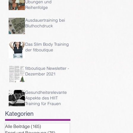
Übungen und
Reihenfolge
Ausdauertraining bei
Bluthochdruck
Das Slim Body Training
der fitboutique
fitboutique Newsletter -
Dezember 2021
a
n
Gesundheitsrelevante
Aspekte des HIIT
Training für Frauen
Kategorien
Alle Beiträge
(165)
165 Beiträge
Sport und Bewegung
(76)
76 Beiträge