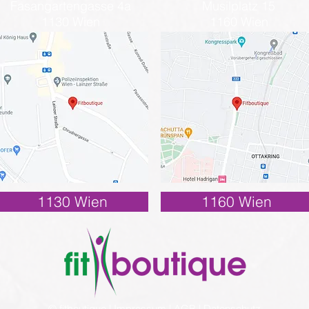
Fasangartengasse 4a
Musilplatz 15
1130 Wien
1160 Wien
1130 Wien
1160 Wien
© fitboutique |
Impressum
|
AGB
|
Datenschutz