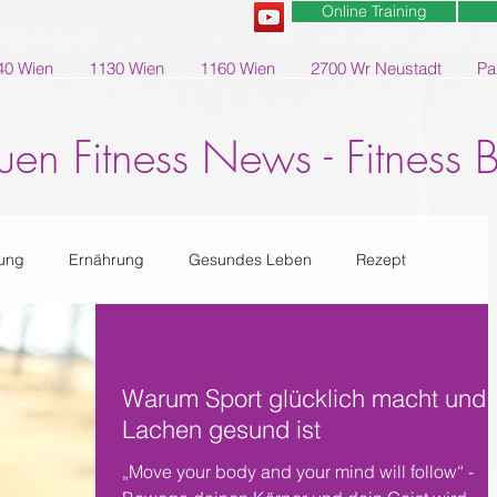
Online Training
40 Wien
1130 Wien
1160 Wien
2700 Wr Neustadt
Pa
uen Fitness News - Fitness 
ung
Ernährung
Gesundes Leben
Rezept
Warum Sport glücklich macht und
Lachen gesund ist
„Move your body and your mind will follow“ -