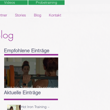
Videos
Probetraining
rtner
Stories
Blog
Kontakt
Blog
Empfohlene Einträge
Hot Iron Training – Übungen und
Aktuelle Einträge
Reihenfolge
Hot Iron Training –