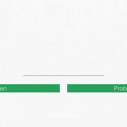
nen
Prob
Standorte