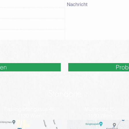
nen
Prob
Standorte
Fasangartengasse 4a
Musilplatz 15
1130 Wien
1160 Wien