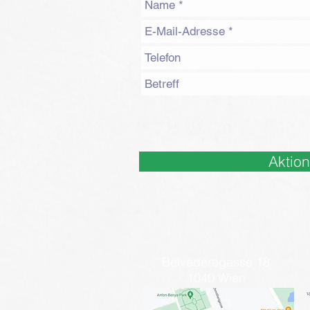
Aktio
Belvederegasse 18
1040 Wien