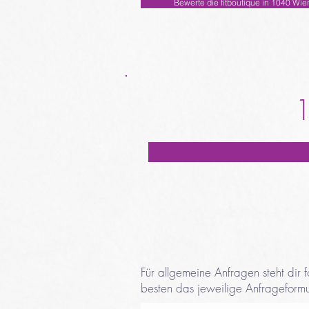
Bewerte die fitboutique in 1040 Wie
1
Für allgemeine Anfragen steht dir
besten das jeweilige Anfrageformu