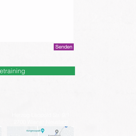
Senden
etraining
Herzog Leopold Str. 9/1
2700 Wiener Neustadt