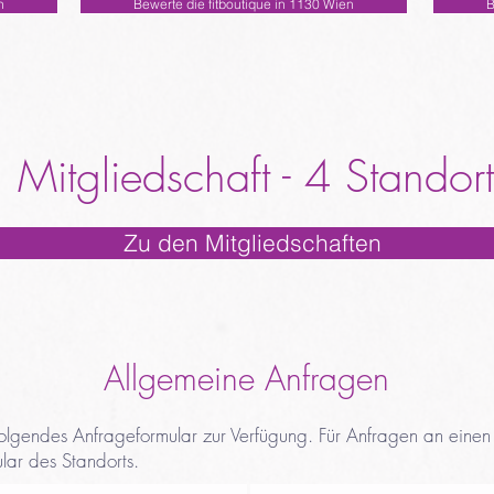
n
Bewerte die fitboutique in 1130 Wien
B
 Mitgliedschaft - 4 Standor
Zu den Mitgliedschaften
Allgemeine Anfragen
 folgendes Anfrageformular zur Verfügung. Für Anfragen an ein
lar des Standorts.