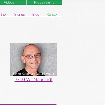
Videos
Probetraining
rtner
Stories
Blog
Kontakt
Ulrike Koschat | Gerald Moser
2700 Wr Neustadt