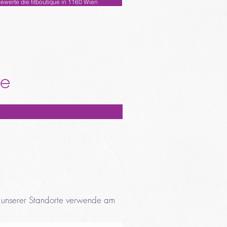
ewerte die fitboutique in 1160 Wien
te
en unserer Standorte verwende am