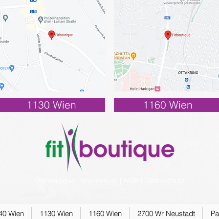
1130 Wien
1160 Wien
© fitboutique |
Impressum
|
AGB
|
Datenschutz
40 Wien
1130 Wien
1160 Wien
2700 Wr Neustadt
Pa