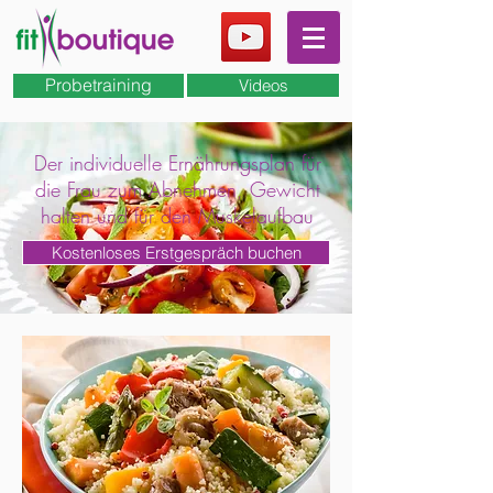
Probetraining
Videos
Der individuelle Ernährungsplan für
die Frau zum Abnehmen, Gewicht
halten und für den Muskelaufbau
Kostenloses Erstgespräch buchen