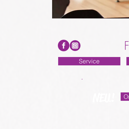
Service
NEU!
O