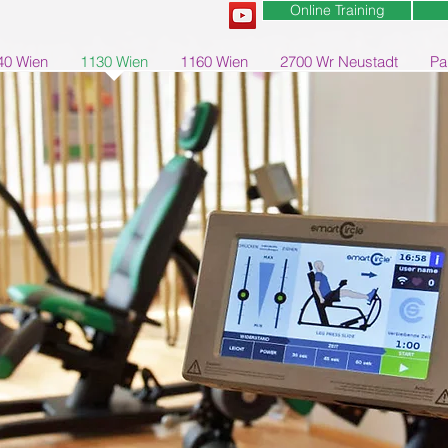
Online Training
40 Wien
1130 Wien
1160 Wien
2700 Wr Neustadt
Pa