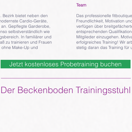
Team
. Bezirk bietet neben den
Das professionelle fitboutiq
 modernste Cardio-Geräte,
Freundlichkeit, Motivation u
 an. Gepflegte Garderobe,
verfügen über breitgefächer
o selbstverständlich wie
entsprechenden Qualifikatione
sbereich. In familiärer und
Mitglieder einzugehen. Motiva
ß zu trainieren und Frauen
erfolgreiches Training! Wir a
g - ohne Make-Up und
stetig daran das Training für
Jetzt kostenloses Probetraining buchen
Der Beckenboden Trainingsstuhl