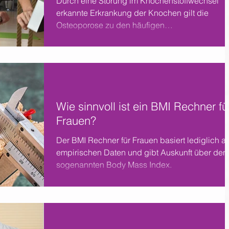
Durch eine Störung im Knochenstoffwechsel
erkannte Erkrankung der Knochen gilt die
Osteoporose zu den häufigen
Zivilisationskrankheiten.
Wie sinnvoll ist ein BMI Rechner fü
Frauen?
Der BMI Rechner für Frauen basiert lediglich au
empirischen Daten und gibt Auskunft über den
sogenannten Body Mass Index.