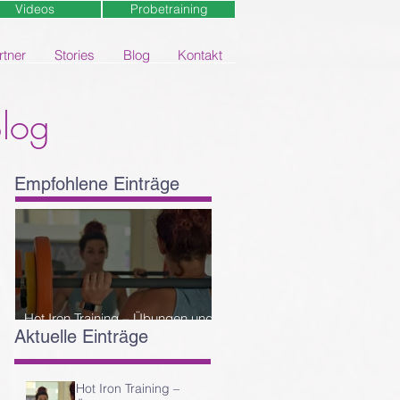
Videos
Probetraining
rtner
Stories
Blog
Kontakt
Blog
Empfohlene Einträge
ck
Hot Iron Training – Übungen und
Aktuelle Einträge
Reihenfolge
g
Hot Iron Training –