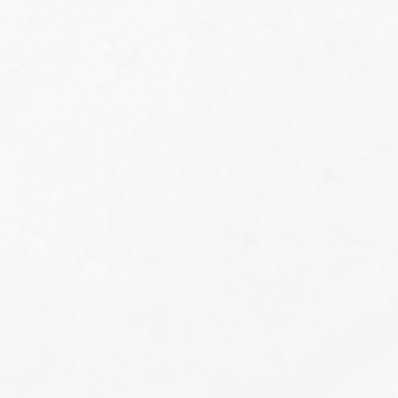
ng
die
ch