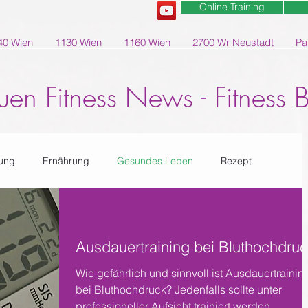
Online Training
40 Wien
1130 Wien
1160 Wien
2700 Wr Neustadt
Pa
uen Fitness News - Fitness 
ung
Ernährung
Gesundes Leben
Rezept
Ausdauertraining bei Bluthochdru
Wie gefährlich und sinnvoll ist Ausdauertrainin
bei Bluthochdruck? Jedenfalls sollte unter
professioneller Aufsicht trainiert werden.