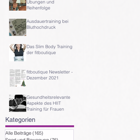
Übungen und
Reihenfolge
Ausdauertraining bei
Bluthochdruck
Das Slim Body Training
der fitboutique
fitboutique Newsletter -
Dezember 2021
n
Gesundheitsrelevante
Aspekte des HIIT
Training für Frauen
Kategorien
Alle Beiträge
(165)
165 Beiträge
Sport und Bewegung
(76)
76 Beiträge