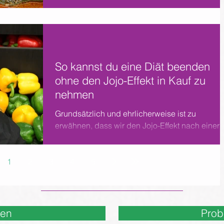
So kannst du eine Diät beenden
ohne den Jojo-Effekt in Kauf zu
nehmen
Grundsätzlich und ehrlicherweise ist zu
erwähnen, dass wir den Jojo-Effekt nach einer
Diät nicht gänzlich vermeiden können.
1
2
3
4
5
nen
Prob