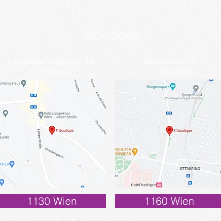
Standorte
Fasangartengasse 4a
Musilplatz 15
1130 Wien
1160 Wien
1130 Wien
1160 Wien