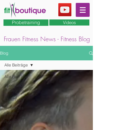
Probetraining
Videos
Frauen Fitness News - Fitness Blog
Blog
Alle Beiträge
Alle Beiträge
Sport und
Bewegung
Ernährung
Gesundes
Leben
Rezept