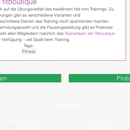
r fitboutique
 auf die Übungsvielfalt des bewährten Hot Iron Trainings. Zu 
ungen gibt es verschiedene Varianten und 
rtgeschrittene Damen das Training noch spannender machen 
erholungsanzahl und die Pausengestaltung gibt es Potenzial 
eht allen Mitgliedern natürlich das 
Trainerteam der fitboutique
r Verfügung – viel Spaß beim Training.
Tags:
Fitness
nen
Prob
Standorte
Fasangartengasse 4a
Musilplatz 15
1130 Wien
1160 Wien