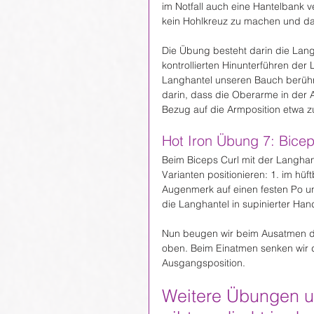
im Notfall auch eine Hantelbank v
kein Hohlkreuz zu machen und d
Die Übung besteht darin die Lan
kontrollierten Hinunterführen der
Langhantel unseren Bauch berühr
darin, dass die Oberarme in der A
Bezug auf die Armposition etwa zu
Hot Iron Übung 7: Bicep
Beim Biceps Curl mit der Langhan
Varianten positionieren: 1. im hüf
Augenmerk auf einen festen Po und
die Langhantel in supinierter Han
Nun beugen wir beim Ausatmen d
oben. Beim Einatmen senken wir di
Ausgangsposition.
Weitere Übungen u