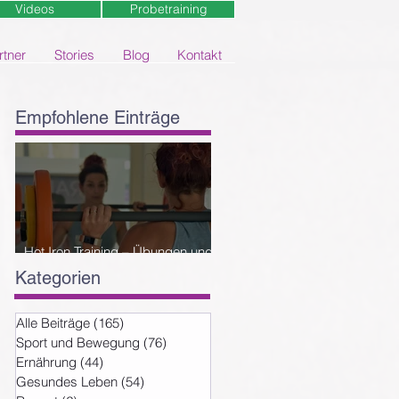
Videos
Probetraining
rtner
Stories
Blog
Kontakt
Empfohlene Einträge
Hot Iron Training – Übungen und
Reihenfolge
Kategorien
Alle Beiträge
(165)
165 Beiträge
Sport und Bewegung
(76)
76 Beiträge
Ernährung
(44)
44 Beiträge
Gesundes Leben
(54)
54 Beiträge