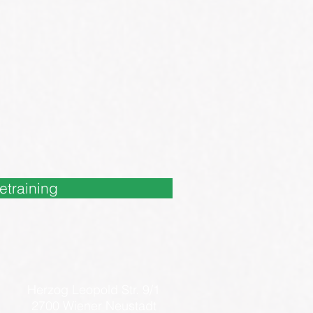
etraining
Herzog Leopold Str. 9/1
2700 Wiener Neustadt