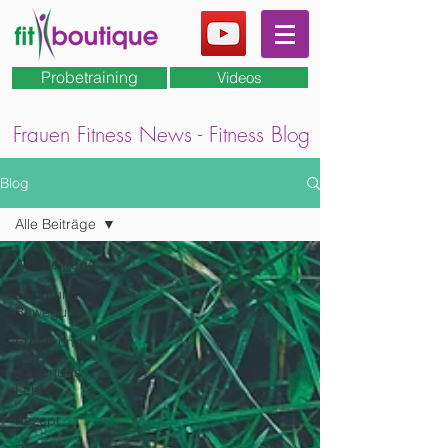
Probetraining
Videos
Frauen Fitness News - Fitness Blog
Blog
Alle Beiträge
Alle Beiträge
Sport und
Bewegung
Ernährung
Gesundes
Leben
Rezept