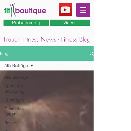
Probetraining
Videos
Frauen Fitness News - Fitness Blog
Blog
Alle Beiträge
Alle Beiträge
Sport und
Bewegung
Ernährung
Gesundes
Leben
Rezept