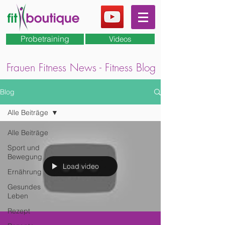
Probetraining
Videos
Frauen Fitness News - Fitness Blog
Blog
Alle Beiträge
Alle Beiträge
Sport und
Bewegung
Load video
Ernährung
Gesundes
Leben
Rezept