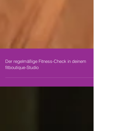
Der regelmäßige Fitness-Check in deinem
fitboutique-Studio