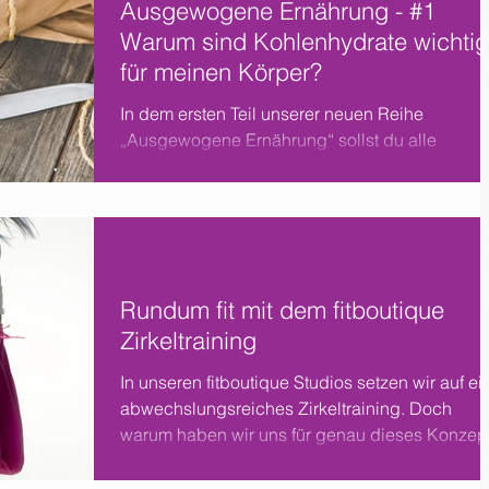
Ausgewogene Ernährung - #1
Warum sind Kohlenhydrate wichtig
für meinen Körper?
In dem ersten Teil unserer neuen Reihe
„Ausgewogene Ernährung“ sollst du alle
wichtigen Fakten zum Thema Kohlenhydrate
erfahren. Was...
Rundum fit mit dem fitboutique
Zirkeltraining
In unseren fitboutique Studios setzen wir auf ei
abwechslungsreiches Zirkeltraining. Doch
warum haben wir uns für genau dieses Konzept.