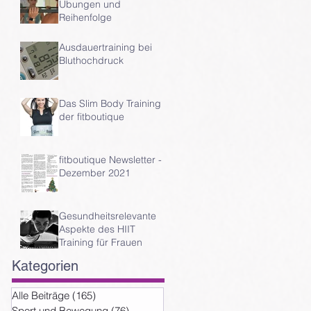
t.
Übungen und
Reihenfolge
Ausdauertraining bei
Bluthochdruck
Das Slim Body Training
der fitboutique
fitboutique Newsletter -
n
Dezember 2021
Gesundheitsrelevante
Aspekte des HIIT
Training für Frauen
Kategorien
Alle Beiträge
(165)
165 Beiträge
Sport und Bewegung
(76)
76 Beiträge