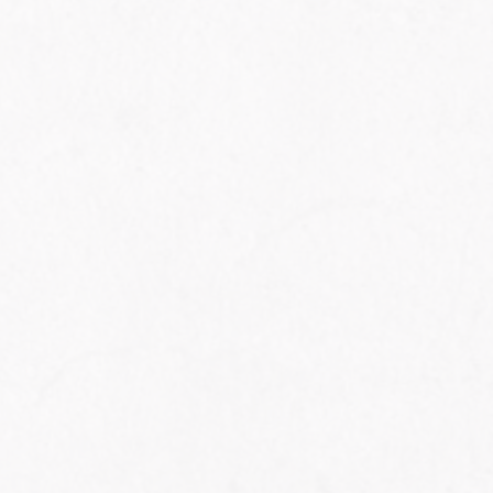
die
que