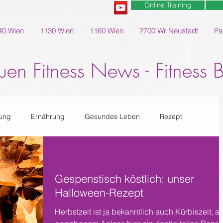
Online Training
40 Wien
1130 Wien
1160 Wien
2700 Wr Neustadt
Pa
uen Fitness News - Fitness 
ung
Ernährung
Gesundes Leben
Rezept
Gespenstisch köstlich: unser
Halloween-Rezept
Herbstzeit ist ja bekanntlich auch Kürbiszeit, a