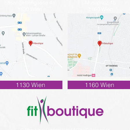
Fasangartengasse 4a
Musilplatz 15
1130 Wien
1160 Wien
1130 Wien
1160 Wien
© fitboutique |
Impressum
|
AGB
|
Datenschutz