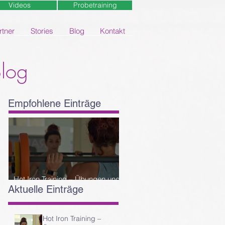
Videos
Probetraining
rtner
Stories
Blog
Kontakt
Blog
Empfohlene Einträge
Hot Iron Training – Übungen und
Aktuelle Einträge
Reihenfolge
us
Hot Iron Training –