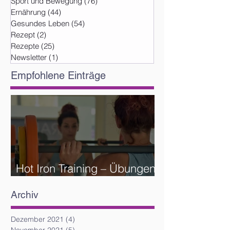
Sport und Bewegung
(76)
76 Beiträge
Ernährung
(44)
44 Beiträge
Gesundes Leben
(54)
54 Beiträge
Rezept
(2)
2 Beiträge
Rezepte
(25)
25 Beiträge
Newsletter
(1)
1 Beitrag
Empfohlene Einträge
Hot Iron Training – Übungen
und Reihenfolge
Archiv
Dezember 2021
(4)
4 Beiträge
November 2021
(5)
5 Beiträge