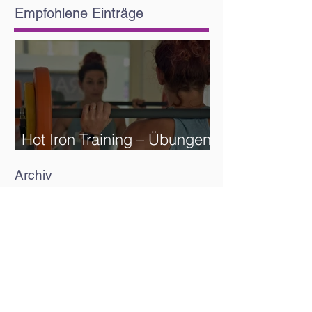
Empfohlene Einträge
Hot Iron Training – Übungen
und Reihenfolge
Archiv
Dezember 2021
(4)
4 Beiträge
November 2021
(5)
5 Beiträge
Oktober 2021
(4)
4 Beiträge
September 2021
(4)
4 Beiträge
August 2021
(5)
5 Beiträge
Juli 2021
(4)
4 Beiträge
Juni 2021
(4)
4 Beiträge
Mai 2021
(6)
6 Beiträge