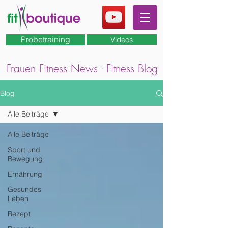
Probetraining
Videos
Frauen Fitness News - Fitness Blog
Blog
Alle Beiträge
Alle Beiträge
Sport und
Bewegung
Ernährung
Gesundes
Leben
Rezept