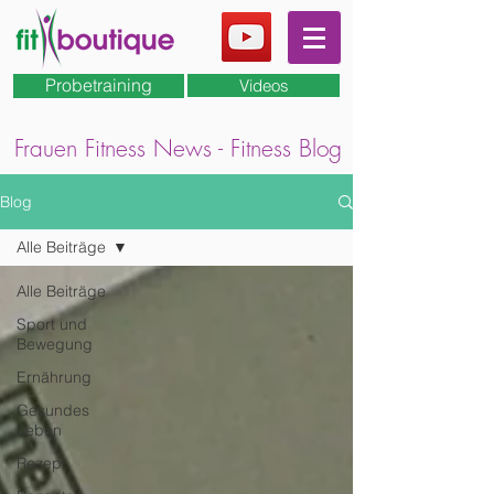
Probetraining
Videos
Frauen Fitness News - Fitness Blog
Blog
Alle Beiträge
Alle Beiträge
Sport und
Bewegung
Ernährung
Gesundes
Leben
Rezept