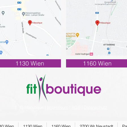
1130 Wien
1160 Wien
© fitboutique |
Impressum
|
AGB
|
Datenschutz
40 Wien
1130 Wien
1160 Wien
2700 Wr Neustadt
Pa