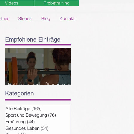
Videos
Probetraining
rtner
Stories
Blog
Kontakt
Empfohlene Einträge
Hot Iron Training – Übungen und
Reihenfolge
Kategorien
Alle Beiträge
(165)
165 Beiträge
Sport und Bewegung
(76)
76 Beiträge
Ernährung
(44)
44 Beiträge
Gesundes Leben
(54)
54 Beiträge