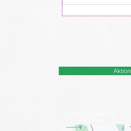
Aktio
Belvederegasse 18
1040 Wien