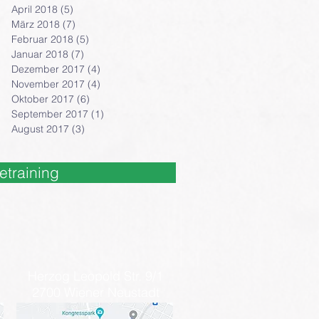
April 2018
(5)
5 Beiträge
März 2018
(7)
7 Beiträge
Februar 2018
(5)
5 Beiträge
Januar 2018
(7)
7 Beiträge
Dezember 2017
(4)
4 Beiträge
November 2017
(4)
4 Beiträge
Oktober 2017
(6)
6 Beiträge
September 2017
(1)
1 Beitrag
August 2017
(3)
3 Beiträge
etraining
Herzog Leopold Str. 9/1
2700 Wiener Neustadt