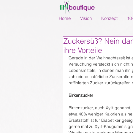
Home
Vision
Konzept
10
Zuckersüß? Nein dan
ihre Vorteile
Gerade in der Weihnachtszeit ist 
Versuchung versteckt sich nicht n
Lebensmitteln, in denen man ihn g
zahlreiche natürliche Zuckeralter
raffinierten Zucker zurückgreifen m
Birkenzucker
Birkenzucker, auch Xylit genannt
etwa 40% weniger Kalorien als he
Ersatzstoff ist für Diabetiker ge
gerne mal zu Xylit-Kaugummis gre
Wichtig: nur in geringen Mengen