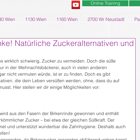
Online Training
40 Wien
1130 Wien
1160 Wien
2700 Wr Neustadt
Pa
ke! Natürliche Zuckeralternativen und
es wirklich schwierig, Zucker zu vermeiden. Doch die süße 
ur in der Weihnachtsbäckerei, auch in vielen anderen 
ar nicht vermuten würde, ist er zu finden. Doch es gibt 
nativen, die dein Leben versüßen werden, ohne, dass du auf 
usst. Hier stellen wir dir einige Möglichkeiten vor:
, wird aus den Fasern der Birkenrinde gewonnen und enthält 
rkömmlicher Zucker – bei etwa der gleichen Süßkraft. Der 
eignet und unterstützt wunderbar die Zahnhygiene. Deshalb auch 
ifen!
 verwenden, da Birkenzucker ansonsten abführend wirken kann!