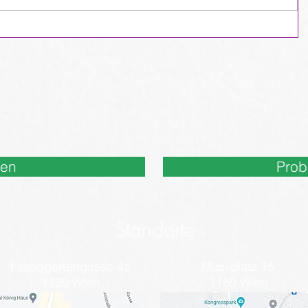
nen
Prob
Standorte
Fasangartengasse 4a
Musilplatz 15
1130 Wien
1160 Wien