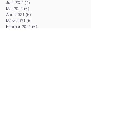
Juni 2021
(4)
4 Beiträge
Mai 2021
(6)
6 Beiträge
April 2021
(5)
5 Beiträge
März 2021
(5)
5 Beiträge
Februar 2021
(6)
6 Beiträge
Dezember 2020
(2)
2 Beiträge
April 2020
(3)
3 Beiträge
März 2020
(2)
2 Beiträge
Juli 2019
(5)
5 Beiträge
Juni 2019
(3)
3 Beiträge
Mai 2019
(2)
2 Beiträge
April 2019
(3)
3 Beiträge
März 2019
(5)
5 Beiträge
Februar 2019
(3)
3 Beiträge
Januar 2019
(3)
3 Beiträge
Dezember 2018
(6)
6 Beiträge
November 2018
(4)
4 Beiträge
Oktober 2018
(3)
3 Beiträge
September 2018
(3)
3 Beiträge
August 2018
(6)
6 Beiträge
Juli 2018
(8)
8 Beiträge