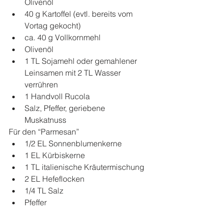
Olivenöl  
40 g Kartoffel (evtl. bereits vom 
Vortag gekocht)  
ca. 40 g Vollkornmehl  
Olivenöl  
1 TL Sojamehl oder gemahlener 
Leinsamen mit 2 TL Wasser 
verrühren  
1 Handvoll Rucola  
Salz, Pfeffer, geriebene 
Muskatnuss 
Für den “Parmesan” 
1/2 EL Sonnenblumenkerne  
1 EL Kürbiskerne  
1 TL italienische Kräutermischung  
2 EL Hefeflocken  
1/4 TL Salz  
Pfeffer 