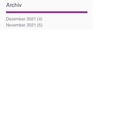
Archiv
Dezember 2021
(4)
4 Beiträge
November 2021
(5)
5 Beiträge
Oktober 2021
(4)
4 Beiträge
September 2021
(4)
4 Beiträge
August 2021
(5)
5 Beiträge
Juli 2021
(4)
4 Beiträge
Juni 2021
(4)
4 Beiträge
Mai 2021
(6)
6 Beiträge
April 2021
(5)
5 Beiträge
März 2021
(5)
5 Beiträge
Februar 2021
(6)
6 Beiträge
Dezember 2020
(2)
2 Beiträge
April 2020
(3)
3 Beiträge
März 2020
(2)
2 Beiträge
Juli 2019
(5)
5 Beiträge
Juni 2019
(3)
3 Beiträge
Mai 2019
(2)
2 Beiträge
April 2019
(3)
3 Beiträge
März 2019
(5)
5 Beiträge