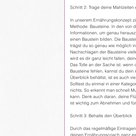
Schritt 2: Trage deine Mahlzeiten 
In unserem Ernährungskonzept zähl
Methode: Bausteine. In den von der
Informationen, um genau herauszu
einen Baustein bilden. Die Baust
trägst du so genau wie möglich i
Nachschlagen der Bausteine viell
wird es dir ganz leicht fallen, d
Das Tolle an der Sache ist: wenn d
Bausteine fehlen, kannst du dein
Überblick behältst, ist es auch vi
Solltest du einmal in einer Kateg
nichts. So erkennt man schnell M
kann. Denk auch daran, deine Fl
ist wichtig zum Abnehmen und fü
Schritt 3: Behalte den Überblick
Durch das regelmäßige Eintragen 
deinen Ernährungscoach ganz ein