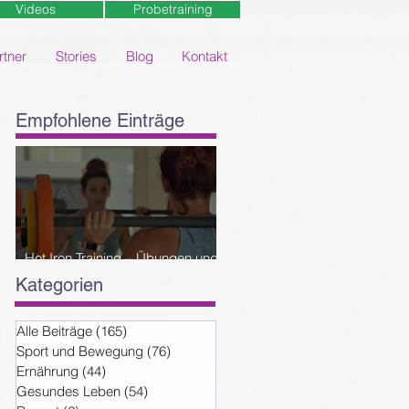
Videos
Probetraining
rtner
Stories
Blog
Kontakt
Empfohlene Einträge
Hot Iron Training – Übungen und
Reihenfolge
Kategorien
Alle Beiträge
(165)
165 Beiträge
Sport und Bewegung
(76)
76 Beiträge
Ernährung
(44)
44 Beiträge
Gesundes Leben
(54)
54 Beiträge