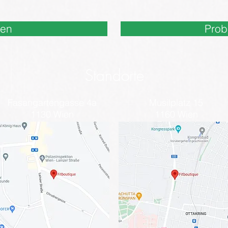
nen
Prob
Standorte
Fasangartengasse 4a
Musilplatz 15
1130 Wien
1160 Wien