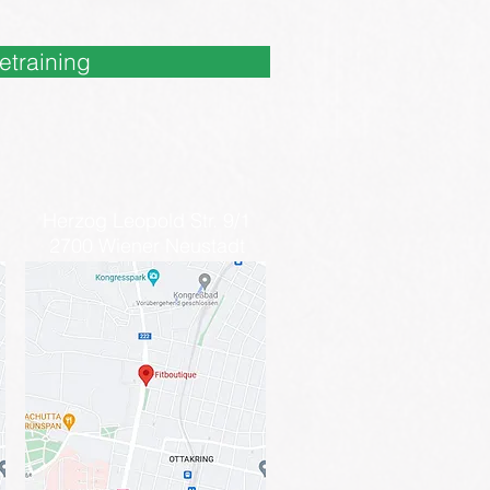
etraining
Herzog Leopold Str. 9/1
2700 Wiener Neustadt