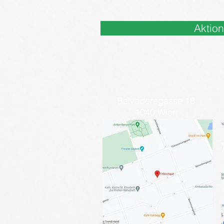
Aktio
Belvederegasse 18
1040 Wien