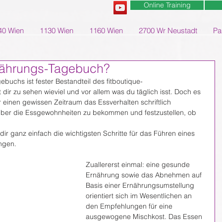
Online Training
40 Wien
1130 Wien
1160 Wien
2700 Wr Neustadt
Pa
rnährungs-Tagebuch?
uchs ist fester Bestandteil des fitboutique-
 dir zu sehen wieviel und vor allem was du täglich isst. Doch es 
r einen gewissen Zeitraum das Essverhalten schriftlich 
über die Essgewohnheiten zu bekommen und festzustellen, ob 
dir ganz einfach die wichtigsten Schritte für das Führen eines 
ngen.
Zuallererst einmal: eine gesunde 
Ernährung sowie das Abnehmen auf 
Basis einer Ernährungsumstellung 
orientiert sich im Wesentlichen an 
den Empfehlungen für eine 
ausgewogene Mischkost. Das Essen 