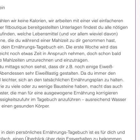
ein
en wir keine Kalorien, wir arbeiten mit einer viel einfacheren 
 fitboutique bereitgestellten Unterlagen findest du alle nötigen 
finden, welche Lebensmittel (und vor allem wieviel davon) 
eine, die du während einer Mahlzeit zu dir genommen hast, 
n dein Ernährungs-Tagebuch ein. Die erste Woche wird das 
eicht noch etwas Zeit in Anspruch nehmen, doch schon bald 
eine Mahlzeiten umzurechnen und einzutragen.
u mittags schon siehst, dass dir z.B. noch einige Eiweiß-
 Abendessen sehr Eiweißlastig gestalten. Da du immer den 
el leichter, sich an den tatsächlichen Ernährungsplan zu halten. 
orie zu viele oder zu wenige Bausteine haben, macht das auch 
uster, die man für eine ausgewogene Ernährung korrigieren 
üssigkeitszufuhr im Tagebuch anzuführen – ausreichend Wasser 
r einen gesunden Körper.
in dein persönliches Ernährungs-Tagebuch ist es für dich und 
fach, einen Überblick über dein Essverhalten zu bekommen. 