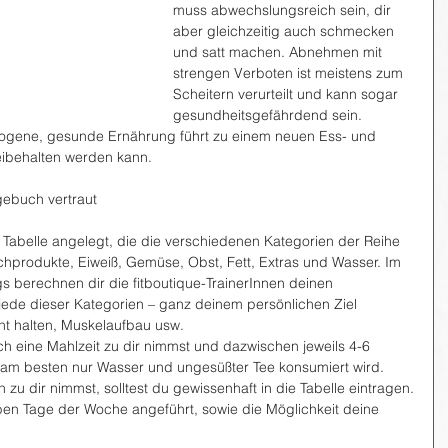
muss abwechslungsreich sein, dir 
aber gleichzeitig auch schmecken 
und satt machen. Abnehmen mit 
strengen Verboten ist meistens zum 
Scheitern verurteilt und kann sogar
gesundheitsgefährdend sein. 
ogene, gesunde Ernährung führt zu einem neuen Ess- und 
beibehalten werden kann.
gebuch vertraut
 Tabelle angelegt, die die verschiedenen Kategorien der Reihe 
chprodukte, Eiweiß, Gemüse, Obst, Fett, Extras und Wasser. Im 
berechnen dir die fitboutique-TrainerInnen deinen 
r jede dieser Kategorien – ganz deinem persönlichen Ziel 
t halten, Muskelaufbau usw.
ich eine Mahlzeit zu dir nimmst und dazwischen jeweils 4-6 
am besten nur Wasser und ungesüßter Tee konsumiert wird. 
 zu dir nimmst, solltest du gewissenhaft in die Tabelle eintragen.
ben Tage der Woche angeführt, sowie die Möglichkeit deine 