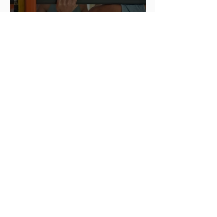
Hot Iron Training – Übungen
und Reihenfolge
Archiv
Dezember 2021
(4)
4 Beiträge
November 2021
(5)
5 Beiträge
Oktober 2021
(4)
4 Beiträge
September 2021
(4)
4 Beiträge
August 2021
(5)
5 Beiträge
Juli 2021
(4)
4 Beiträge
Juni 2021
(4)
4 Beiträge
Mai 2021
(6)
6 Beiträge
April 2021
(5)
5 Beiträge
März 2021
(5)
5 Beiträge
Februar 2021
(6)
6 Beiträge
Dezember 2020
(2)
2 Beiträge
April 2020
(3)
3 Beiträge
März 2020
(2)
2 Beiträge
Juli 2019
(5)
5 Beiträge