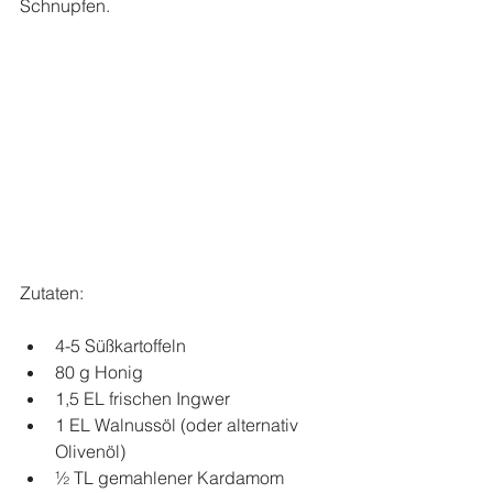
Schnupfen.
Zutaten:
4-5 Süßkartoffeln  
80 g Honig  
1,5 EL frischen Ingwer  
1 EL Walnussöl (oder alternativ 
Olivenöl)  
½ TL gemahlener Kardamom  