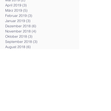
April 2019
(3)
3 Beiträge
März 2019
(5)
5 Beiträge
Februar 2019
(3)
3 Beiträge
Januar 2019
(3)
3 Beiträge
Dezember 2018
(6)
6 Beiträge
November 2018
(4)
4 Beiträge
Oktober 2018
(3)
3 Beiträge
September 2018
(3)
3 Beiträge
August 2018
(6)
6 Beiträge
Juli 2018
(8)
8 Beiträge
Juni 2018
(5)
5 Beiträge
Mai 2018
(5)
5 Beiträge
April 2018
(5)
5 Beiträge
März 2018
(7)
7 Beiträge
Februar 2018
(5)
5 Beiträge
Januar 2018
(7)
7 Beiträge
Dezember 2017
(4)
4 Beiträge
November 2017
(4)
4 Beiträge
Oktober 2017
(6)
6 Beiträge
September 2017
(1)
1 Beitrag
August 2017
(3)
3 Beiträge